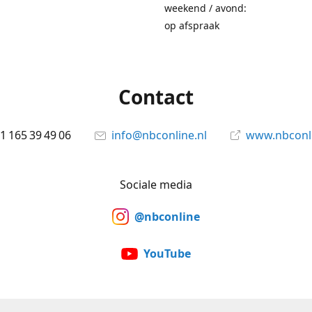
weekend / avond:
op afspraak
Contact
1 165 39 49 06
info@nbconline.nl
www.nbconli
Sociale media
@nbconline
YouTube