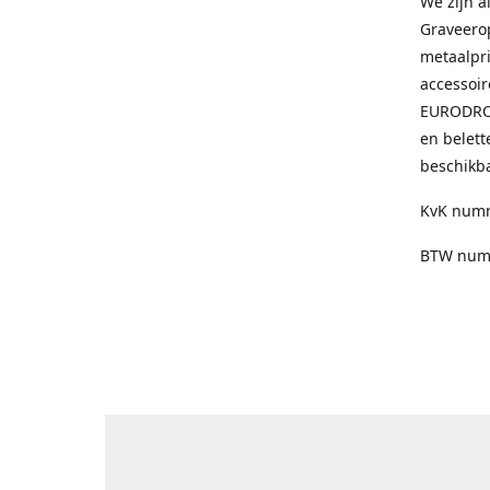
We zijn a
Graveero
metaalpri
accessoir
EURODROP
en belett
beschikba
KvK numm
BTW numm