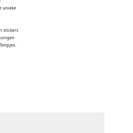
d
e unieke
 stickers
ssingen
filmpjes.