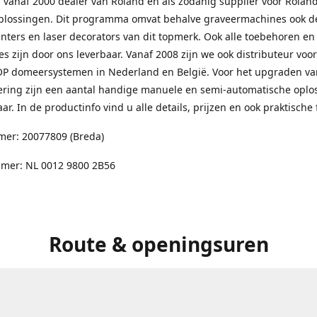
l vanaf 2000 dealer van Roland en als zodanig supplier voor Rolan
plossingen. Dit programma omvat behalve graveermachines ook d
nters en laser decorators van dit topmerk. Ook alle toebehoren en
es zijn door ons leverbaar. Vanaf 2008 zijn we ook distributeur voor
 domeersystemen in Nederland en België. Voor het upgraden van
ering zijn een aantal handige manuele en semi-automatische oplo
ar. In de productinfo vind u alle details, prijzen en ook praktische 
er: 20077809 (Breda)
er: NL 0012 9800 2B56
Route & openingsuren