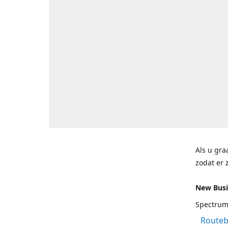
Als u gra
zodat er 
New Bus
Spectrum
Routeb