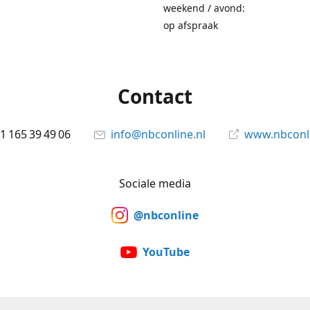
weekend / avond:
op afspraak
Contact
1 165 39 49 06
info@nbconline.nl
www.nbconli
Sociale media
@nbconline
YouTube