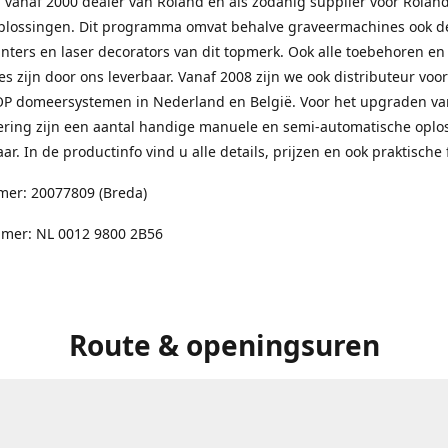
l vanaf 2000 dealer van Roland en als zodanig supplier voor Rolan
plossingen. Dit programma omvat behalve graveermachines ook d
nters en laser decorators van dit topmerk. Ook alle toebehoren en
es zijn door ons leverbaar. Vanaf 2008 zijn we ook distributeur voor
 domeersystemen in Nederland en België. Voor het upgraden van
ering zijn een aantal handige manuele en semi-automatische oplo
ar. In de productinfo vind u alle details, prijzen en ook praktische 
er: 20077809 (Breda)
er: NL 0012 9800 2B56
Route & openingsuren