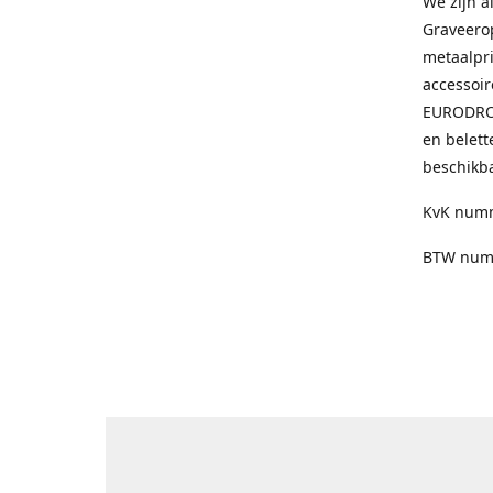
We zijn a
Graveero
metaalpri
accessoir
EURODROP
en belett
beschikba
KvK numm
BTW numm