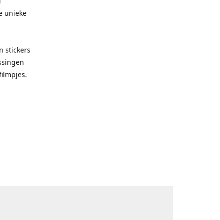
d
e unieke
 stickers
ssingen
filmpjes.