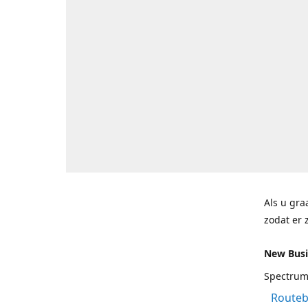
Als u gra
zodat er 
New Bus
Spectrum
Routeb